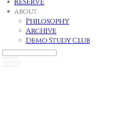
RESERVE
about.
Philosophy
Archive
Demo Study Club
Search
검색
Log In
로그인
Cart
장바구니
SORRA