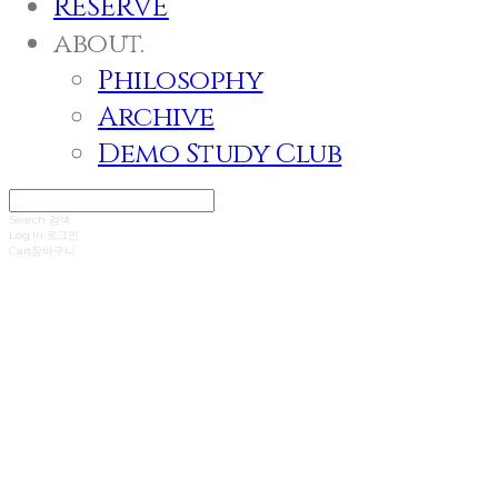
RESERVE
about.
Philosophy
Archive
Demo Study Club
Search
검색
Log In
로그인
Cart
장바구니
SORRA